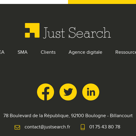
EA
SMA
Clients
Agence digitale
Ressourc
78 Boulevard de la République,
92100 Boulogne - Billancourt
contact@justsearch.fr
01 75 43 80 78